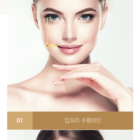
01
입꼬리 수평라인