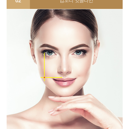
02
입꼬리 귓볼라인