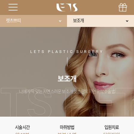
렛츠쁘띠
보조개
LETS PLASTIC SURGERY
보조개
나에게 딱 맞는 자연스러운 보조개 렛츠만의 자연유착 수술법